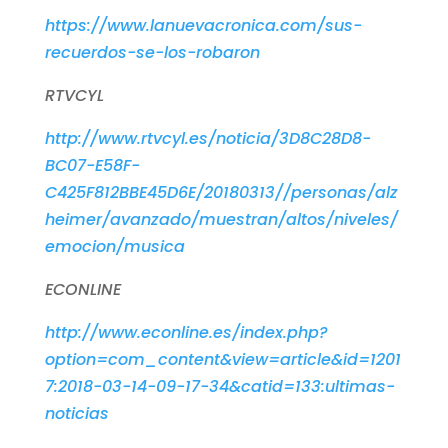
https://www.lanuevacronica.com/sus-
recuerdos-se-los-robaron
RTVCYL
http://www.rtvcyl.es/noticia/3D8C28D8-
BC07-E58F-
C425F812BBE45D6E/20180313//personas/alz
heimer/avanzado/muestran/altos/niveles/
emocion/musica
ECONLINE
http://www.econline.es/index.php?
option=com_content&view=article&id=1201
7:2018-03-14-09-17-34&catid=133:ultimas-
noticias