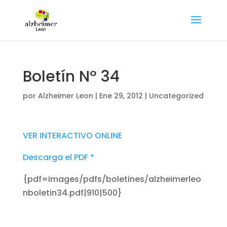
Boletín Nº 34
por
Alzheimer Leon
|
Ene 29, 2012
|
Uncategorized
VER INTERACTIVO ONLINE
Descarga el PDF *
{pdf=images/pdfs/boletines/alzheimerleo
nboletin34.pdf|910|500}