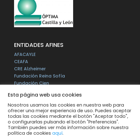
ENTIDADES AFINES
AFACAYLE
CEAFA
CRE Alzheimer
Fundación Reina Sofía
Fundación Cien
Plataforma del Voluntariado de España
Esta página web usa cookies
Fundación Por un Mañana sin Alzheimer
Fundación Tase
Nosotros usamos las cookies en nuestra web para
ofrecer una mejor experiencia de uso. Puedes aceptar
Alzheimer Europe
todas las cookies mediante el botón "Aceptar todo",
o configurarlas pulsando el botón "Preferencias".
También puedes ver más información sobre nuestra
política de cookies
aquí
.