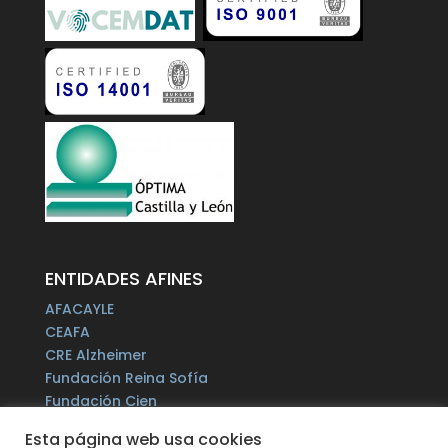
ENTIDADES AFINES
AFACAYLE
CEAFA
CRE Alzheimer
Fundación Reina Sofía
Fundación Cien
Plataforma del Voluntariado de España
Esta página web usa cookies
Fundación Por un Mañana sin Alzheimer