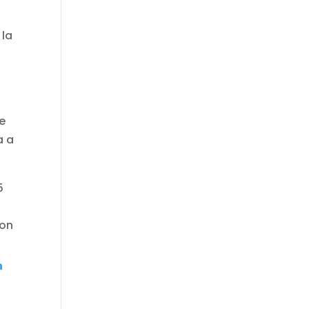
 la
de
a a
5
con