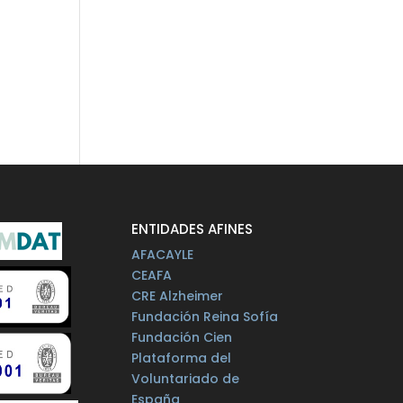
ENTIDADES AFINES
AFACAYLE
CEAFA
CRE Alzheimer
Fundación Reina Sofía
Fundación Cien
Plataforma del
Voluntariado de
España