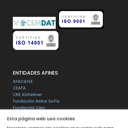
ENTIDADES AFINES
AFACAYLE
CEAFA
CRE Alzheimer
Fundación Reina Sofía
Fundación Cien
Plataforma del Voluntariado de España
Esta página web usa cookies
Fundación Por un Mañana sin Alzheimer
Fundación Tase
Nosotros usamos las cookies en nuestra web para