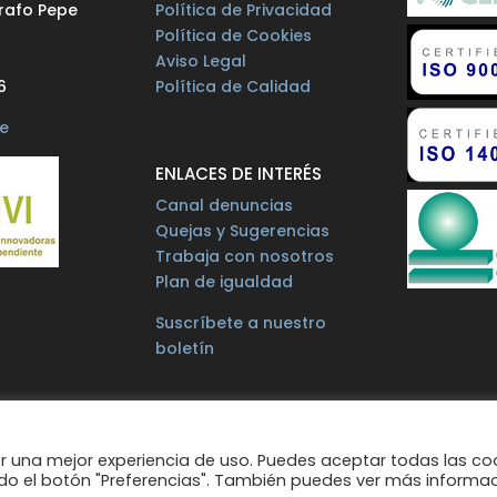
rafo Pepe
Política de Privacidad
Política de Cookies
Aviso Legal
6
Política de Calidad
e
ENLACES DE INTERÉS
Canal denuncias
Quejas y Sugerencias
Trabaja con nosotros
Plan de igualdad
Suscríbete a nuestro
boletín
rvisada por: MICROLEON Informática
 una mejor experiencia de uso. Puedes aceptar todas las co
ndo el botón "Preferencias". También puedes ver más informa