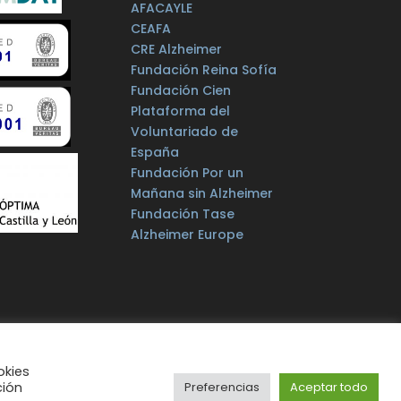
AFACAYLE
CEAFA
CRE Alzheimer
Fundación Reina Sofía
Fundación Cien
Plataforma del
Voluntariado de
España
Fundación Por un
Mañana sin Alzheimer
Fundación Tase
Alzheimer Europe
okies
ción
Preferencias
Aceptar todo