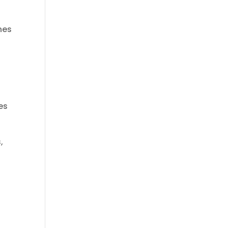
nes
y
es
,