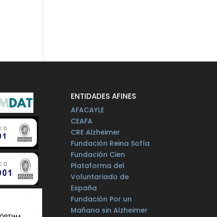
ENTIDADES AFINES
AFACAYLE
CEAFA
CRE Alzheimer
Fundación Reina Sofía
Fundación Cien
Plataforma del
Voluntariado de
España
Fundación Por un
Mañana sin Alzheimer