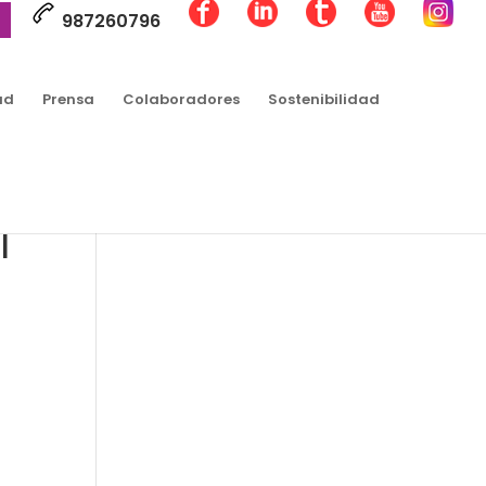
987260796
ad
Prensa
Colaboradores
Sostenibilidad
l