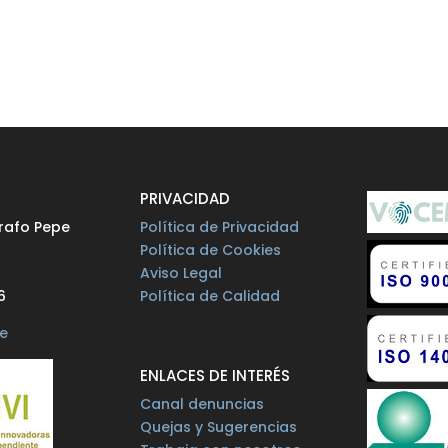
O
PRIVACIDAD
rafo Pepe
Política de Privacidad
Política de Cookies
Aviso Legal
6
Política de Calidad
e
ENLACES DE INTERÉS
Canal denuncias
Quejas y Sugerencias