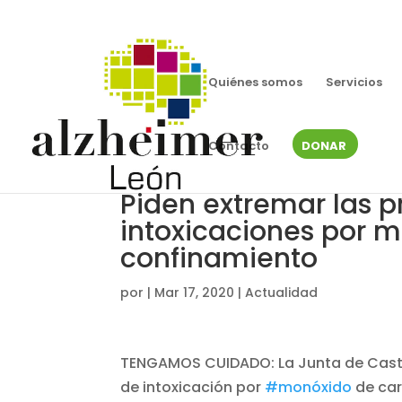
Quiénes somos
Servicios
Contacto
DONAR
Piden extremar las p
intoxicaciones por 
confinamiento
por
|
Mar 17, 2020
|
Actualidad
TENGAMOS CUIDADO: La Junta de Castill
de intoxicación por
#monóxido
de car