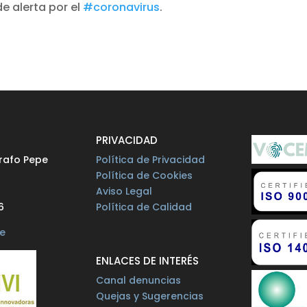
de alerta por el
#coronavirus
.
O
PRIVACIDAD
rafo Pepe
Política de Privacidad
Política de Cookies
Aviso Legal
6
Política de Calidad
e
ENLACES DE INTERÉS
Canal denuncias
Quejas y Sugerencias