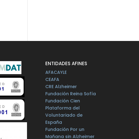
ENTIDADES AFINES
AFACAYLE
CEAFA
CRE Alzheimer
Fundación Reina Sofía
Fundación Cien
Plataforma del
Voluntariado de
España
Fundación Por un
Mañana sin Alzheimer