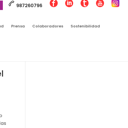
987260796
ad
Prensa
Colaboradores
Sostenibilidad
l
o
las