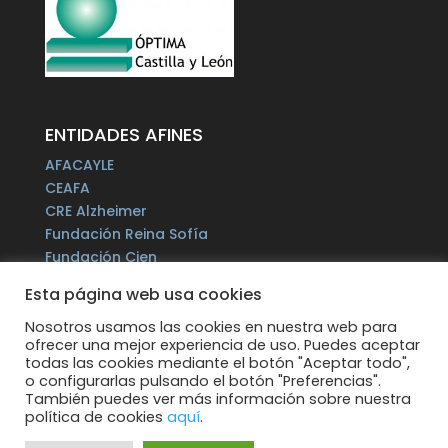
ENTIDADES AFINES
AFACAYLE
CEAFA
CRE Alzheimer
Fundación Reina Sofía
Fundación Cien
Plataforma del Voluntariado de España
Esta página web usa cookies
Fundación Por un Mañana sin Alzheimer
Fundación Tase
Nosotros usamos las cookies en nuestra web para
ofrecer una mejor experiencia de uso. Puedes aceptar
Alzheimer Europe
todas las cookies mediante el botón "Aceptar todo",
o configurarlas pulsando el botón "Preferencias".
También puedes ver más información sobre nuestra
política de cookies
aquí
.