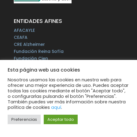
ENTIDADES AFINES
AFACAYLE
CEAFA
CRE Alzheimer
Fundación Reina Sofía
Fundación Cien
Plataforma del Voluntariado de España
Esta página web usa cookies
Fundación Por un Mañana sin Alzheimer
Fundación Tase
Nosotros usamos las cookies en nuestra web para
ofrecer una mejor experiencia de uso. Puedes aceptar
Alzheimer Europe
todas las cookies mediante el botón "Aceptar todo",
o configurarlas pulsando el botón "Preferencias".
También puedes ver más información sobre nuestra
política de cookies
aquí
.
Preferencias
Aceptar todo
Todos los derechos reservados.
Web
supervisada por: MICROLEON Informática