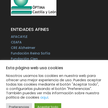
ENTIDADES AFINES
AFACAYLE
CEAFA
CRE Alzheimer
Fundación Reina Sofía
Fundación Cien
Plataforma del Voluntariado de España
Esta página web usa cookies
Fundación Por un Mañana sin Alzheimer
Fundación Tase
Nosotros usamos las cookies en nuestra web para
ofrecer una mejor experiencia de uso. Puedes aceptar
Alzheimer Europe
todas las cookies mediante el botón "Aceptar todo",
o configurarlas pulsando el botón "Preferencias".
También puedes ver más información sobre nuestra
política de cookies
aquí
.
Preferencias
Aceptar todo