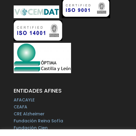
ENTIDADES AFINES
AFACAYLE
CEAFA
CRE Alzheimer
Fundación Reina Sofía
Fundación Cien
Plataforma del Voluntariado de España