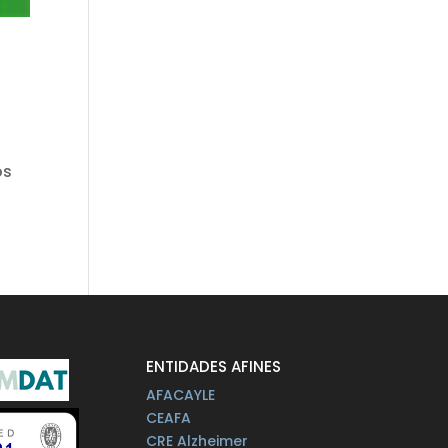
os
ENTIDADES AFINES
AFACAYLE
CEAFA
CRE Alzheimer