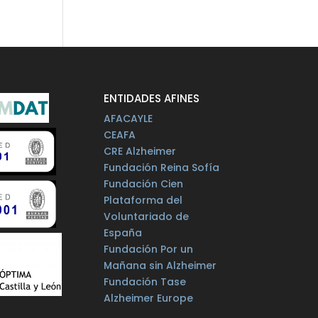
ENTIDADES AFINES
AFACAYLE
CEAFA
CRE Alzheimer
Fundación Reina Sofía
Fundación Cien
Plataforma del
Voluntariado de
España
Fundación Por un
Mañana sin Alzheimer
Fundación Tase
Alzheimer Europe