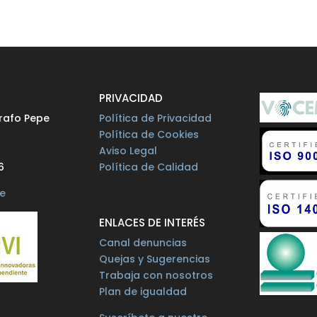
O
PRIVACIDAD
rafo Pepe
Política de Privacidad
Política de Cookies
Aviso Legal
6
Política de Calidad
e
ENLACES DE INTERÉS
Canal denuncias
Quejas y Sugerencias
Trabaja con nosotros
Plan de igualdad