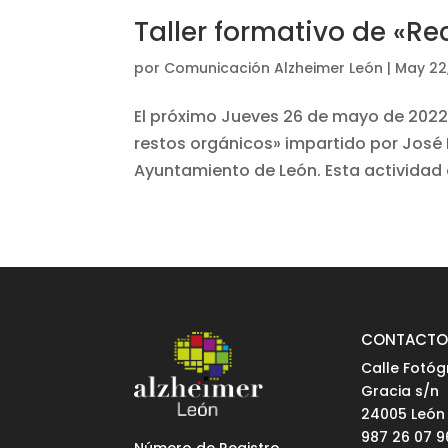
Taller formativo de «Re
por
Comunicación Alzheimer León
|
May 22
El próximo Jueves 26 de mayo de 2022, a
restos orgánicos» impartido por José L
Ayuntamiento de León. Esta activida
CONTACT
Calle Fotóg
Gracia s/n
24005 León
987 26 07 9