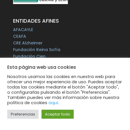
ENTIDADES AFINES
AFACAYLE
CEAFA
CRE Alzheimer
Fundación Reina Sofía
Fundación Cien
Plataforma del Voluntariado de España
Esta página web usa cookies
Fundación Por un Mañana sin Alzheimer
Fundación Tase
Nosotros usamos las cookies en nuestra web para
ofrecer una mejor experiencia de uso. Puedes aceptar
Alzheimer Europe
todas las cookies mediante el botón "Aceptar todo",
o configurarlas pulsando el botón "Preferencias".
También puedes ver más información sobre nuestra
política de cookies
aquí
.
Preferencias
Aceptar todo
Todos los derechos reservados.
Web
supervisada por: MICROLEON Informática