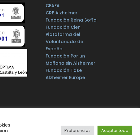
CEAFA
CRE Alzheimer
Fundación Reina Sofía
Fundación Cien
Plataforma del
Voluntariado de
España
Fundación Por un
Mañana sin Alzheimer
Fundación Tase
Alzheimer Europe
okies
ción
Preferencias
Aceptar todo