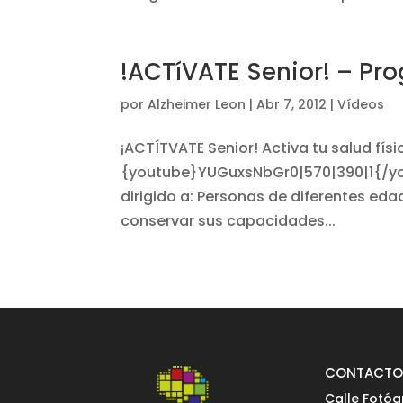
!ACTíVATE Senior! – Pr
por
Alzheimer Leon
|
Abr 7, 2012
|
Vídeos
¡ACTÍTVATE Senior! Activa tu salud físi
{youtube}YUGuxsNbGr0|570|390|1{/yo
dirigido a: Personas de diferentes ed
conservar sus capacidades...
CONTACT
Calle Fotóg