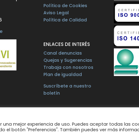
Política de Cookies
Aviso Legal
6
Política de Calidad
e
ENLACES DE INTERÉS
Canal denuncias
Quejas y Sugerencias
Trabaja con nosotros
Plan de igualdad
Suscríbete a nuestro
boletín
rvisada por: MICROLEON Informática
 una mejor experiencia de uso. Puedes aceptar todas las co
ndo el botón "Preferencias". También puedes ver más informa