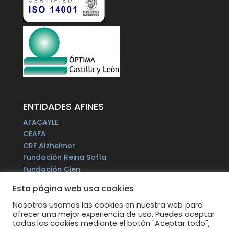
ENTIDADES AFINES
AFACAYLE
CEAFA
CRE Alzheimer
Fundación Reina Sofía
Fundación Cien
Plataforma del Voluntariado de España
Esta página web usa cookies
Fundación Por un Mañana sin Alzheimer
Fundación Tase
Nosotros usamos las cookies en nuestra web para
ofrecer una mejor experiencia de uso. Puedes aceptar
Alzheimer Europe
todas las cookies mediante el botón "Aceptar todo",