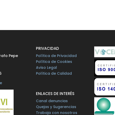
O
PRIVACIDAD
rafo Pepe
Política de Privacidad
Política de Cookies
Aviso Legal
6
Política de Calidad
e
ENLACES DE INTERÉS
Canal denuncias
Quejas y Sugerencias
Trabaja con nosotros