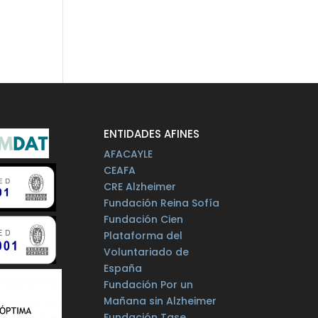
ENTIDADES AFINES
AFACAYLE
CEAFA
CRE Alzheimer
Fundación Reina Sofía
Fundación Cien
Plataforma del
Voluntariado de
España
Fundación Por un
Mañana sin Alzheimer
Fundación Tase