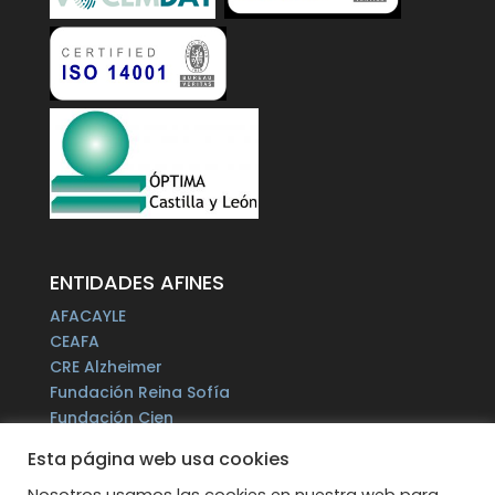
ENTIDADES AFINES
AFACAYLE
CEAFA
CRE Alzheimer
Fundación Reina Sofía
Fundación Cien
Plataforma del Voluntariado de España
Esta página web usa cookies
Fundación Por un Mañana sin Alzheimer
Fundación Tase
Nosotros usamos las cookies en nuestra web para