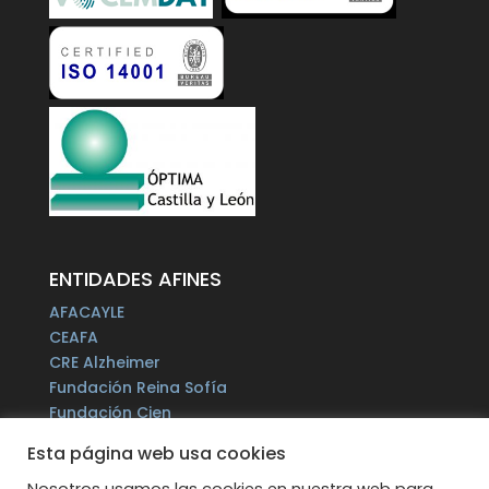
ENTIDADES AFINES
AFACAYLE
CEAFA
CRE Alzheimer
Fundación Reina Sofía
Fundación Cien
Plataforma del Voluntariado de España
Esta página web usa cookies
Fundación Por un Mañana sin Alzheimer
Fundación Tase
Nosotros usamos las cookies en nuestra web para