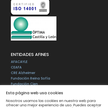
ENTIDADES AFINES
AFACAYLE
CEAFA
CRE Alzheimer
Fundación Reina Sofía
Fundación Cien
Plataforma del Voluntariado de España
Esta página web usa cookies
Fundación Por un Mañana sin Alzheimer
Fundación Tase
Nosotros usamos las cookies en nuestra web para
ofrecer una mejor experiencia de uso. Puedes aceptar
Alzheimer Europe