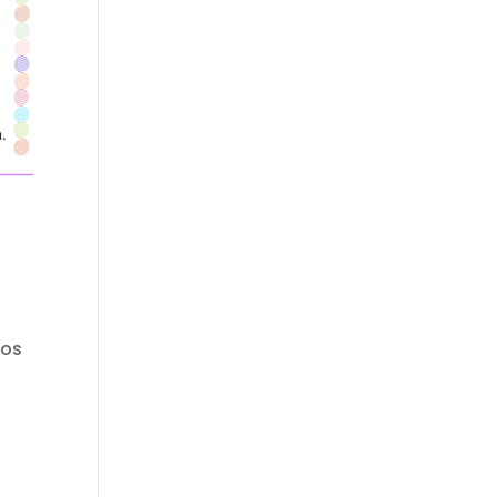
mos
a