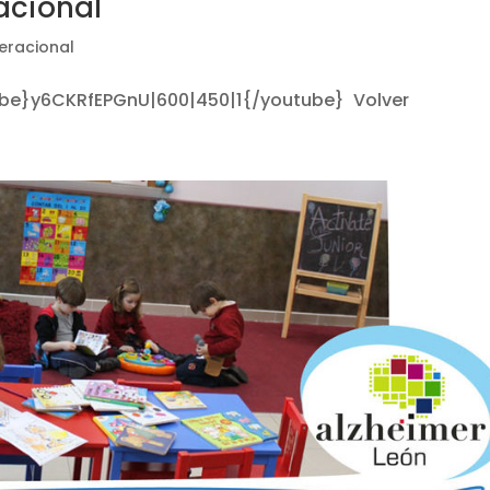
acional
eracional
ube}y6CKRfEPGnU|600|450|1{/youtube} Volver