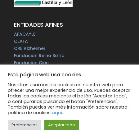
ENTIDADES AFINES
AFACAYLE
CEAFA
CRE Alzheimer
Fundación Reina Sofía
Fundación Cien
Plataforma del Voluntariado de España
Esta página web usa cookies
Fundación Por un Mañana sin Alzheimer
Fundación Tase
Nosotros usamos las cookies en nuestra web para
ofrecer una mejor experiencia de uso. Puedes aceptar
Alzheimer Europe
todas las cookies mediante el botón "Aceptar todo",
o configurarlas pulsando el botón "Preferencias".
También puedes ver más información sobre nuestra
política de cookies
aquí
.
Preferencias
Aceptar todo
Todos los derechos reservados.
Web
supervisada por: MICROLEON Informática